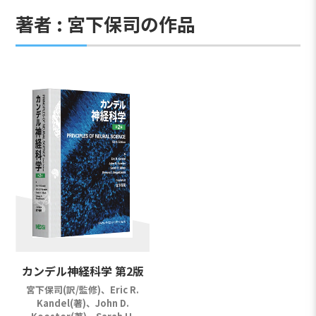
著者 : 宮下保司の作品
カンデル神経科学 第2版
宮下保司(訳/監修)、Eric R.
Kandel(著)、John D.