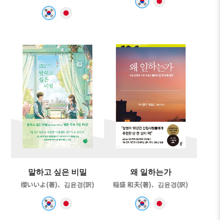
말하고 싶은 비밀
왜 일하는가
櫻いいよ(著)、김윤경(訳)
稲盛 和夫(著)、김윤경(訳)