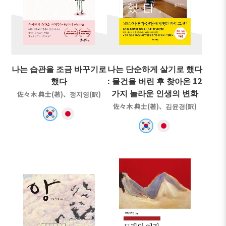
나는 습관을 조금 바꾸기로
나는 단순하게 살기로 했다
했다
: 물건을 버린 후 찾아온 12
가지 놀라운 인생의 변화
佐々木 典士(著)、정지영(訳)
佐々木 典士(著)、김윤경(訳)