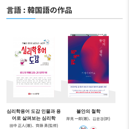
言語 : 韓国語の作品
심리학용어 도감 인물과 용
불안의 철학
어로 살펴보는 심리학
岸見 一郎(著)、김윤경(訳)
田中 正人(著)、齊藤 勇(監修)