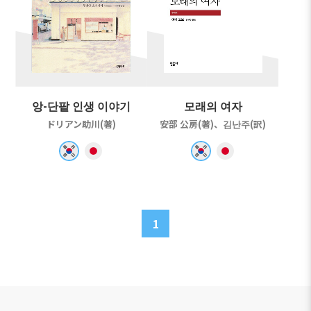
앙-단팥 인생 이야기
모래의 여자
ドリアン助川(著)
安部 公房(著)、김난주(訳)
1