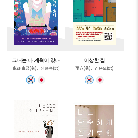
그녀는 다 계획이 있다
이상한 집
東野 圭吾(著)、양윤옥(訳)
雨穴(著)、김은모(訳)