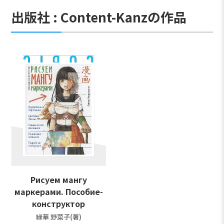
出版社 : Content-Kanzの作品
Рисуем мангу
маркерами. Пособие-
конструктор
緑華 野菜子(著)