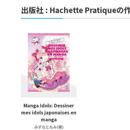
出版社 : Hachette Pratiqueの
Manga Idols: Dessiner
mes idols japonaises en
manga
みずなともみ(著)