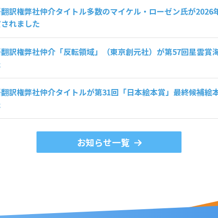
翻訳権弊社仲介タイトル多数のマイケル・ローゼン氏が2026
賞されました
語翻訳権弊社仲介「反転領域」（東京創元社）が第57回星雲賞
た
語翻訳権弊社仲介タイトルが第31回「日本絵本賞」最終候補絵
た
お知らせ一覧