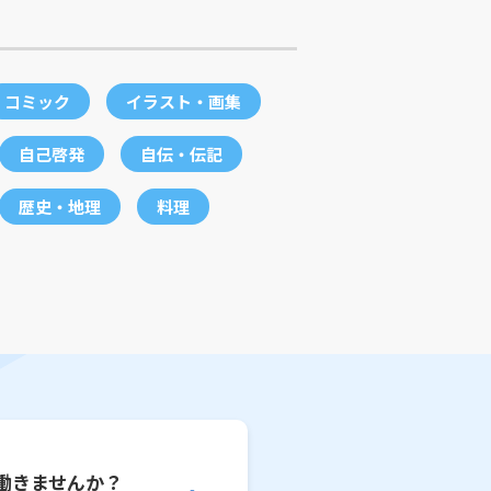
コミック
イラスト・画集
自己啓発
自伝・伝記
歴史・地理
料理
働きませんか？