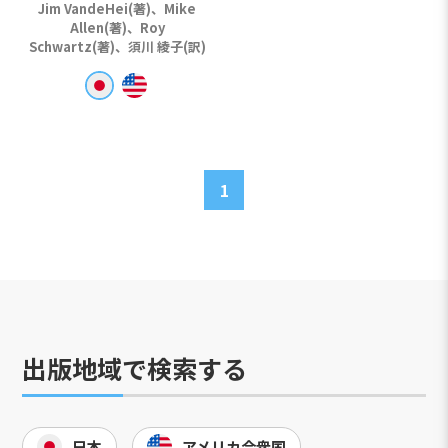
Jim VandeHei(著)、Mike
Allen(著)、Roy
Schwartz(著)、須川 綾子(訳)
1
出版地域で検索する
日本
アメリカ合衆国