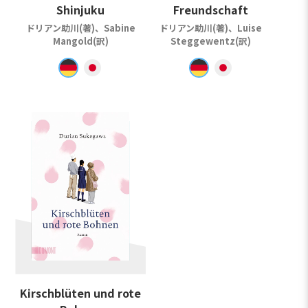
Shinjuku
Freundschaft
ドリアン助川(著)、Sabine
ドリアン助川(著)、Luise
Mangold(訳)
Steggewentz(訳)
Kirschblüten und rote