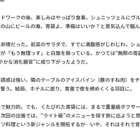
ードワークの後、楽しみはやっぱり食事。シュニッツェルにヴ
モの山にビールの海。胃袋よ、準備はいいか？と意気込んで臨
は非情だった。前菜のサラダで、すでに満腹感がじわじわ。シ
が「もう無理っす」と白旗を振っている。かつては“無限の胃
やかな消化器官”に成り下がったようだ。
の誘惑は強い。隣のテーブルのアイスバイン（豚のすね肉）を
と誓う。結局、ホテルに戻り、胃薬で夜を締めくくる羽目に。
快で魅力的。でも、くたびれた胃袋には、まるで重量級ボクサ
次回の出張では、“ライト級”のメニューを探す旅に出ようと
イツ料理という新ジャンルを開拓するか…いや、それはそれで