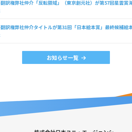
語翻訳権弊社仲介「反転領域」（東京創元社）が第57回星雲賞
た
語翻訳権弊社仲介タイトルが第31回「日本絵本賞」最終候補絵
た
お知らせ一覧