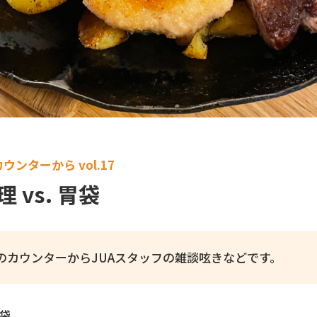
ウンターから vol.17
 vs. 胃袋
rのカウンターからJUAスタッフの雑談呟きなどです。
胃袋