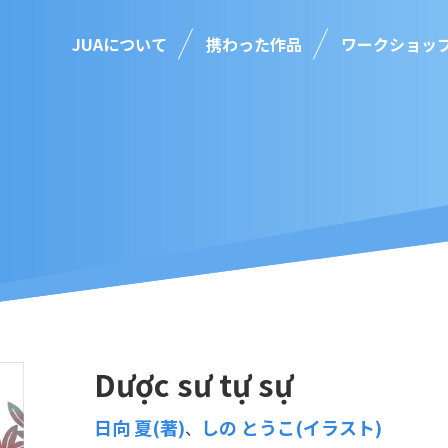
JUAについて
携わった作品
ワークショッ
Dược sư tự sự
日向 夏(著)
しの とうこ(イラスト)
、