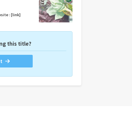
site :
[link]
ng this title?
t