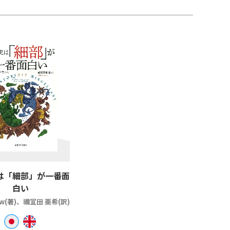
は「細部」が一番面
白い
ow(著)、禰冝田 亜希(訳)