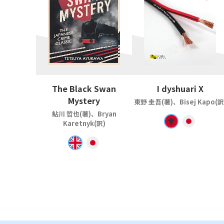
The Black Swan
I dyshuari X
Mystery
東野 圭吾(著)、Bisej Kapo(訳
鮎川 哲也(著)、Bryan
Karetnyk(訳)