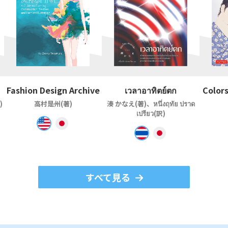
Fashion Design Archive
เวลาอาทิตย์ตก
Colors
)
高村是州(著)
湊 かなえ(著)、หนึ่งฤทัย ปราด
เปรียว(訳)
すべて見る