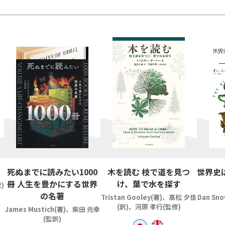
死ぬまでに読みたい1000
木を読む 枝で道を見つ
世界史
冊 人生を豊かにする世界
け、葉で水を探す
)
の名著
Tristan Gooley(著)、髙松 夕佳
Dan Sn
(訳)、河原 孝行(監修)
James Mustich(著)、柴田 元幸
(監訳)