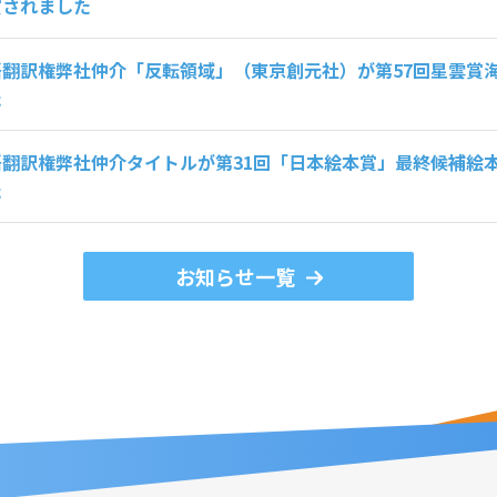
賞されました
語翻訳権弊社仲介「反転領域」（東京創元社）が第57回星雲賞
た
語翻訳権弊社仲介タイトルが第31回「日本絵本賞」最終候補絵
た
お知らせ一覧