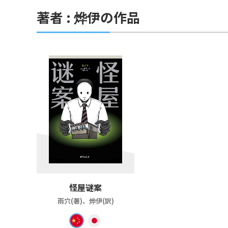
著者 : 烨伊の作品
怪屋谜案
雨穴(著)、烨伊(訳)