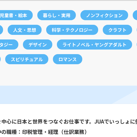
児童書・絵本
暮らし・実用
ノンフィクション
人文・思想
科学・テクノロジー
クラフト
ンタジー
デザイン
ライトノベル・ヤングアダルト
スピリチュアル
ロマンス
を中心に日本と世界をつなぐお仕事です。JUAでいっしょに
中の職種：印税管理・経理（仕訳業務）