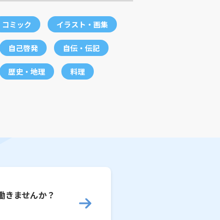
コミック
イラスト・画集
自己啓発
自伝・伝記
歴史・地理
料理
働きませんか？