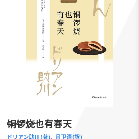
铜锣烧也有春天
ドリアン助川(著)
吕卫清(訳)
、