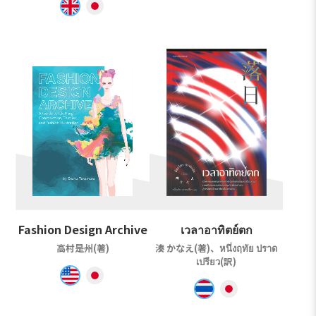
Fashion Design Archive
เวลาอาทิตย์ตก
高村是州(著)
湊 かなえ(著)、หนึ่งฤทัย ปราด
เปรียว(訳)