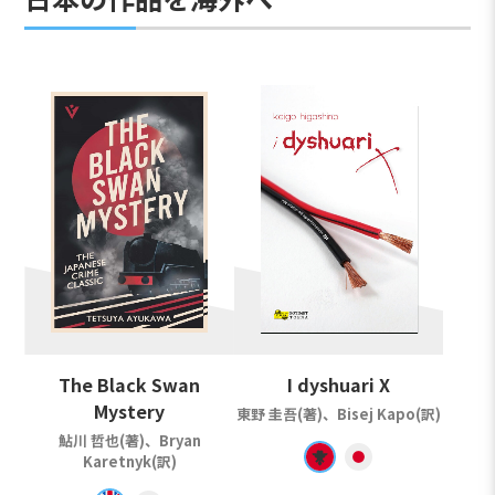
The Black Swan
I dyshuari X
Mystery
東野 圭吾(著)、Bisej Kapo(訳)
鮎川 哲也(著)、Bryan
Karetnyk(訳)