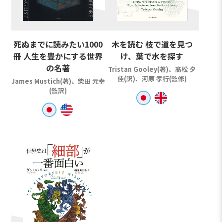
死ぬまでに読みたい1000
木を読む 枝で道を見つ
冊 人生を豊かにする世界
け、葉で水を探す
の名著
Tristan Gooley(著)、髙松 夕
佳(訳)、河原 孝行(監修)
James Mustich(著)、柴田 元幸
(監訳)