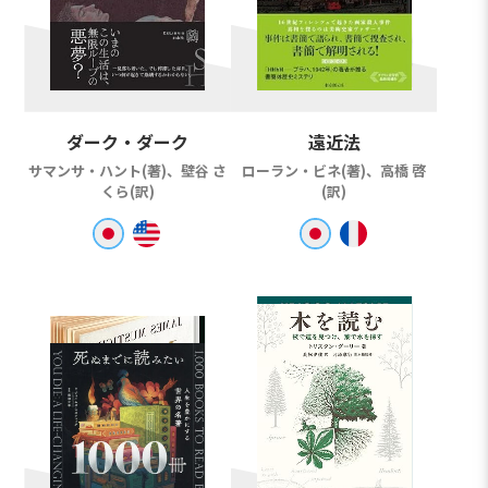
ダーク・ダーク
遠近法
サマンサ・ハント(著)、壁谷 さ
ローラン・ビネ(著)、高橋 啓
くら(訳)
(訳)