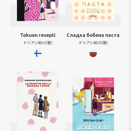
Tokuen resepti
Сладка бобена паста
ドリアン助川(著)
ドリアン助川(著)