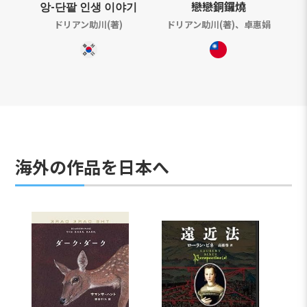
앙-단팥 인생 이야기
戀戀銅鑼燒
ドリアン助川(著)
ドリアン助川(著)、卓惠娟
海外の作品を日本へ